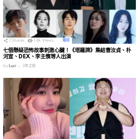
1
Shares
1.8k
Views
電視
七個懸疑恐怖故事刺激心臟！《塔羅牌》集結曹汝貞、朴
河宣、DEX、李主儐等人出演
by
Luci
3年之前