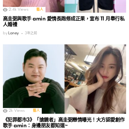
2.4k
Views
藝人
高圭弼與歌手 amin 愛情長跑修成正果，宣布 11 月舉行私
人婚禮
by
Laney
3年之前
2k
Views
藝人
《犯罪都市3》「搶鏡者」高圭弼戀情曝光！大方認愛創作
歌手 amin：身邊朋友都知道~