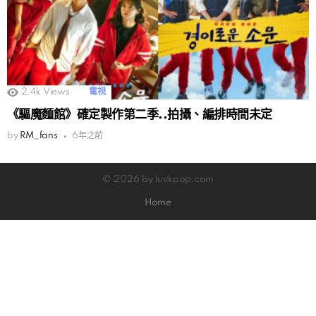
2.4k
Views
電視
《驅魔麵館》確定製作第二季..拍攝、編排時間未定
by
RM_fans
6年之前
© 2026 by luvkpop.com
Home