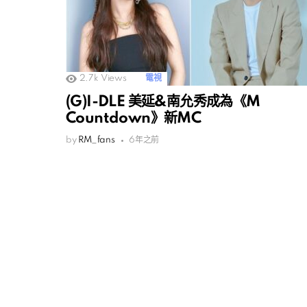
2.7k
Views
電視
(G)I-DLE 美延&南允秀成為《M
Countdown》新MC
by
RM_fans
6年之前