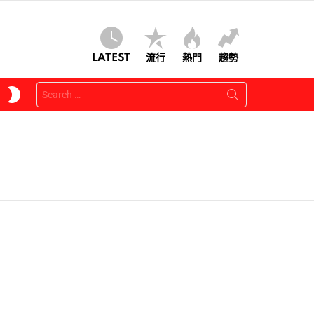
LATEST
流行
熱門
趨勢
Search
SWITCH
for:
SKIN