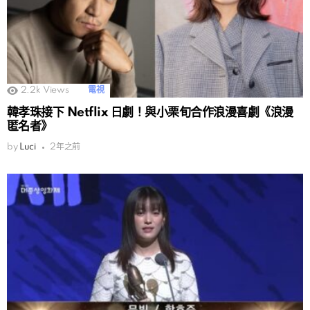
2.2k
Views
電視
韓孝珠接下 Netflix 日劇！與小栗旬合作浪漫喜劇《浪漫
匿名者》
by
Luci
2年之前