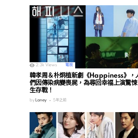
2.3k
Views
電視
韓孝周＆朴炯植新劇《Happiness》，
們因傳染病變喪屍，為尋回幸福上演驚悚
生存戰！
by
Laney
5年之前