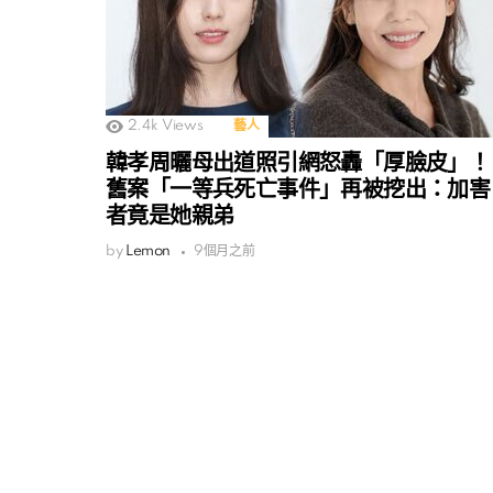
2.4k
Views
藝人
韓孝周曬母出道照引網怒轟「厚臉皮」！
舊案「一等兵死亡事件」再被挖出：加害
者竟是她親弟
by
Lemon
9個月之前