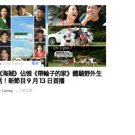
2.4k
Views
電視
《海賊》佔領《帶輪子的家》體驗野外生
活！新節目 9 月 13 日首播
y
Laney
5年之前