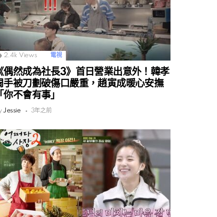
2.4k
Views
電視
《偶然成為社長3》首日營業出意外！韓孝
周手被刀劃破傷口嚴重，趙寅成暖心安撫
「你不會有事」
y
Jessie
3年之前