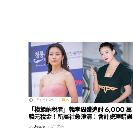
1.9k
Views
藝人
「模範納稅者」韓孝周遭追討 6,000 萬
韓元稅金！所屬社急澄清：會計處理錯誤
by
Jessie
3年之前