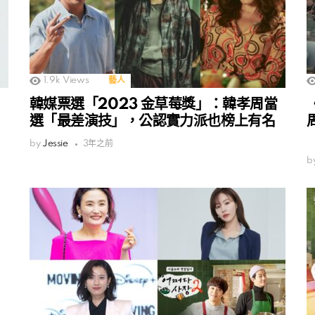
1.9k
Views
藝人
韓媒票選「2023 金草莓獎」：韓孝周當
選「最差演技」，公認實力派也榜上有名
by
Jessie
3年之前
b