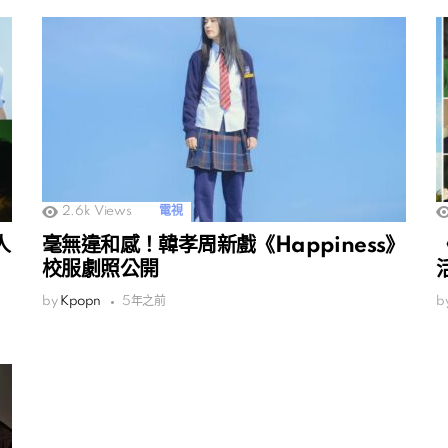
2.6k
Views
電視
人
毫無違和感！韓孝周新戲《Happiness》
校服劇照公開
by
Kpopn
5年之前
b