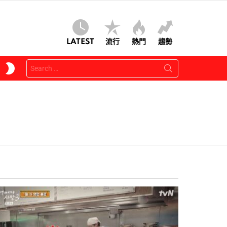
LATEST
流行
熱門
趨勢
Search
SWITCH
for:
SKIN