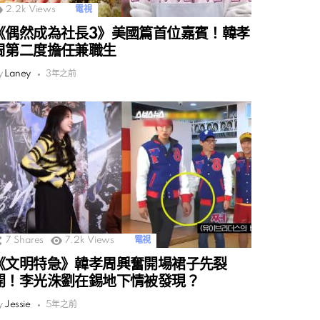
2.2k
Views
電視
《偶然成為社長3》美國篇首位嘉賓！韓孝
周第二度擔任兼職生
y
Laney
3年之前
7
Shares
7.2k
Views
電視
《文明特急》韓孝周興奮開場裙子先裂
開！李光洙劉在錫地下情被發現？
y
Jessie
5年之前