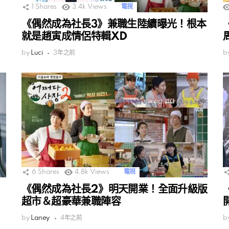
1
Shares
3.4k
Views
電視
《偶然成為社長3》兼職生陸續曝光！根本
就是趙寅成情侶特輯XD
by
Luci
3年之前
b
6
Shares
4.8k
Views
電視
《偶然成為社長2》明天開業！全面升級版
超市＆超豪華兼職陣容
by
Laney
4年之前
b