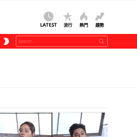
LATEST
流行
熱門
趨勢
Search
SWITCH
for:
SKIN