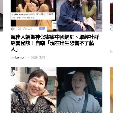
1.2k
Views
電視
韓佳人朝聖神似寧寧中國網紅、取經社群
經營秘訣！自嘲「現在出生恐當不了藝
人」
b
by
Lemon
5個月之前