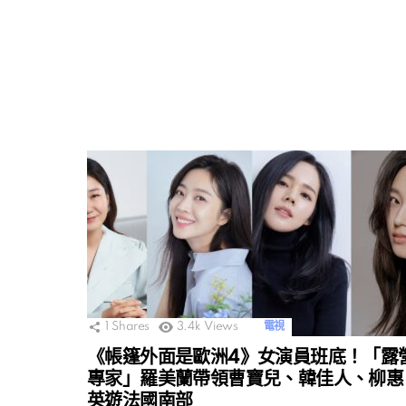
1
Shares
3.4k
Views
電視
《帳篷外面是歐洲4》女演員班底！「露
專家」羅美蘭帶領曹寶兒、韓佳人、柳惠
英遊法國南部