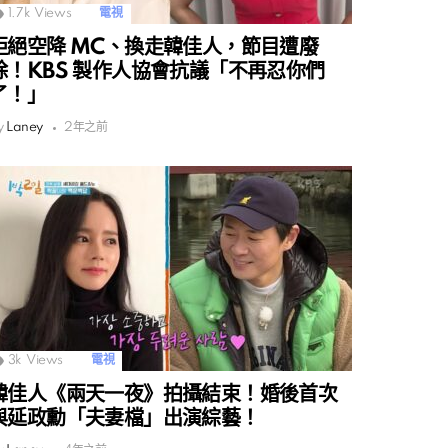
1.7k
Views
電視
拒絕空降 MC、換走韓佳人，節目遭廢
除！KBS 製作人協會抗議「不再忍你們
了！」
y
Laney
2年之前
3k
Views
電視
韓佳人《兩天一夜》拍攝結束！婚後首次
與延政勳「夫妻檔」出演綜藝！