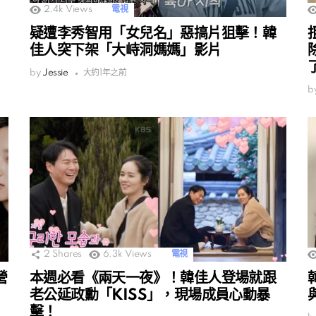
2.4k
Views
電視
疑遭李秀智用「女兒名」惡搞片狙擊！韓
佳人突下架「大峙洞媽媽」影片
by
Jessie
大約1年之前
b
2
Shares
6.3k
Views
電視
營
本週必看《兩天一夜》！韓佳人登場就跟
老公延政勳「KISS」，現場成員心動暴
擊！