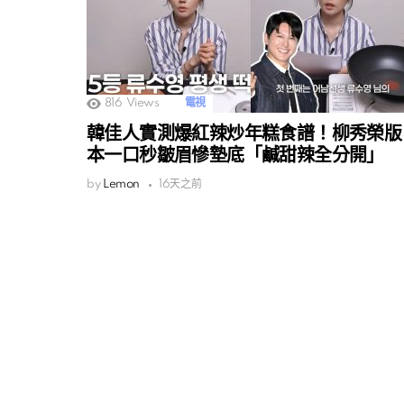
816
Views
電視
韓佳人實測爆紅辣炒年糕食譜！柳秀榮版
本一口秒皺眉慘墊底「鹹甜辣全分開」
by
Lemon
16天之前