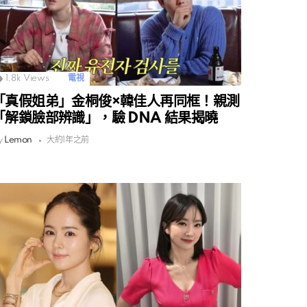
1.8k
Views
電視
「真假姐弟」金桐俊×韓佳人再同框！親測
「解鎖臉部辨識」，驗 DNA 結果揭曉
y
Lemon
大約1年之前