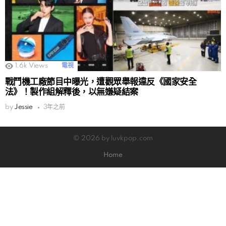
1.6k
Views
電視
戰鬥機工廠節目中曝光，遭觀眾舉報違反《國家安全
法》！製作組解釋後，以無嫌疑結案
by
Jessie
3年之前
© 2026 by luvkpop.com
Home