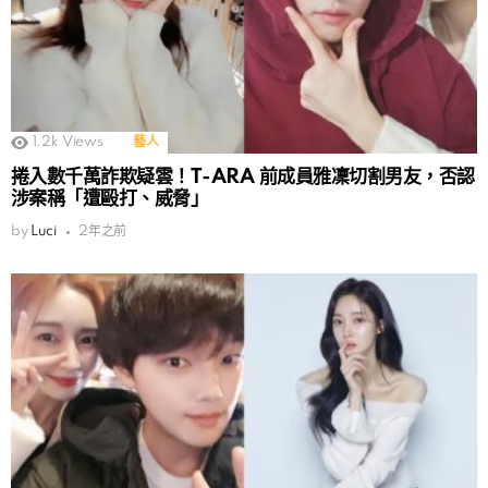
1.2k
Views
藝人
捲入數千萬詐欺疑雲！T-ARA 前成員雅凜切割男友，否認
涉案稱「遭毆打、威脅」
by
Luci
2年之前