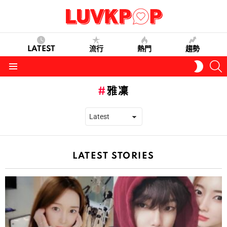
LATEST
流行
熱門
趨勢
S
SWITC
SKIN
Menu
雅凜
LATEST STORIES