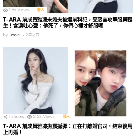
1.6k
Views
藝人
T-ARA 前成員雅凜未婚夫被爆前科犯，受惡言攻擊服藥輕
生！含淚吐心聲：他死了，你們心裡才舒服嗎
by
Jessie
3年之前
1
Shares
2.2k
Views
藝人
T-ARA 前成員雅凜拋震撼彈：正在打離婚官司，結束後馬
上再婚！