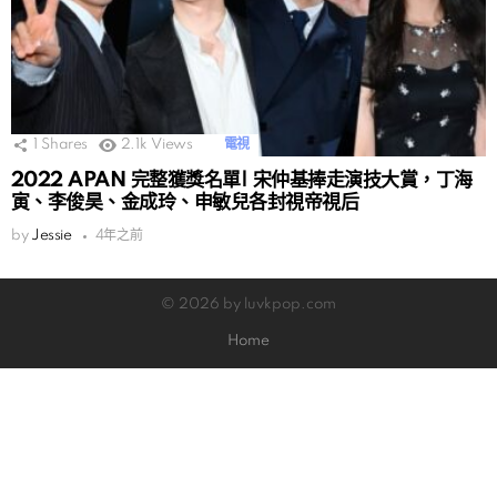
1
Shares
2.1k
Views
電視
2022 APAN 完整獲獎名單| 宋仲基捧走演技大賞，丁海
寅、李俊昊、金成玲、申敏兒各封視帝視后
by
Jessie
4年之前
© 2026 by luvkpop.com
Home