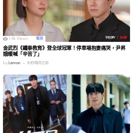
1.4k
Views
電視
金武烈《鐵拳教育》登全球冠軍！停車場抱妻痛哭，尹昇
娥暖喊「辛苦了」
by
Lemon
大約1個月之前