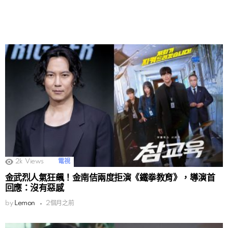
2k
Views
電視
金武烈人氣狂飆！金南佶兩度拒演《鐵拳教育》，導演首
回應：沒有惡感
by
Lemon
2個月之前