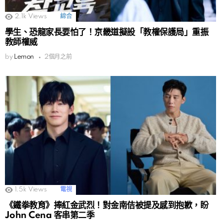
2.1k
Views
綜合
學生、恐龍家長要怕了！京畿道擬設「教權保護局」重振
教師權威
by
Lemon
2個月之前
1.5k
Views
電視
《鐵拳教育》捧紅金武烈！對金南佶被提及感到抱歉，盼
John Cena 客串第二季