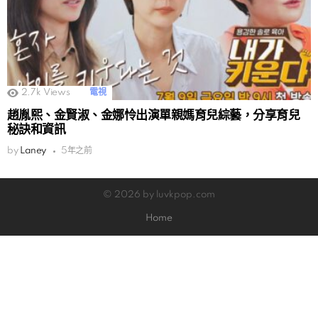
2.7k
Views
電視
趙胤熙、金賢淑、金娜怜出演單親媽育兒綜藝，分享育兒
秘訣和資訊
by
Laney
5年之前
© 2026 by luvkpop.com
Home