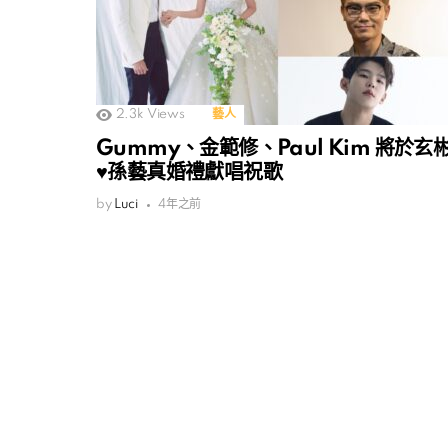
2.3k
Views
藝人
Gummy、金範修、Paul Kim 將於玄
♥孫藝真婚禮獻唱祝歌
by
Luci
4年之前