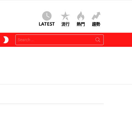
LATEST
流行
熱門
趨勢
Search
SWITCH
for:
SKIN