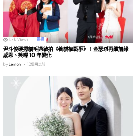
1.7k
Views
電視
尹斗俊硬撐貓毛過敏拍《養貓權戰爭》！金瑟琪再續前緣
感恩、笑曝 10 年變化
by
Lemon
12個月之前