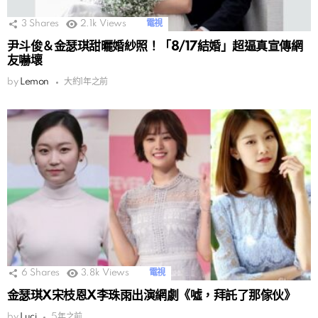
3
Shares
2.1k
Views
電視
尹斗俊＆金瑟琪甜曬婚紗照！「8/17結婚」超逼真宣傳網
友嚇壞
by
Lemon
大約1年之前
6
Shares
3.8k
Views
電視
金瑟琪X宋枝恩X李珠雨出演網劇《噓，拜託了那傢伙》
by
Luci
5年之前