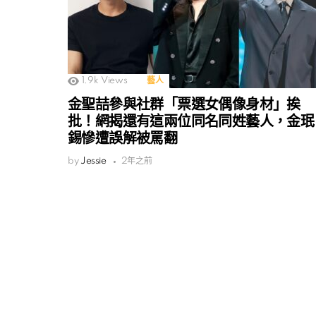
1.9k
Views
藝人
金聖喆參與社群「票選女偶像身材」挨
批！網揭還有這兩位同名同姓藝人，金珉
錫慘遭誤解被罵翻
by
Jessie
2年之前