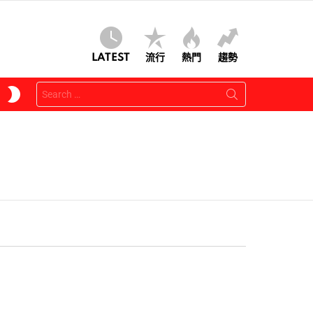
LATEST
流行
熱門
趨勢
Search
SWITCH
for:
SKIN