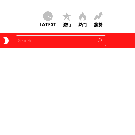
LATEST
流行
熱門
趨勢
Search
SWITCH
for:
SKIN