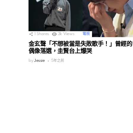
1
Shares
3k
Views
電視
金玄聲「不想被當是失敗歌手！」曾經的
偶像落選，圭賢台上爆哭
by
Jessie
5年之前