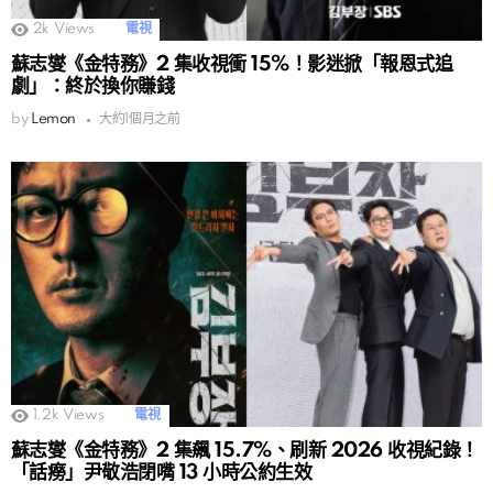
2k
Views
電視
蘇志燮《金特務》2 集收視衝 15%！影迷掀「報恩式追
劇」：終於換你賺錢
by
Lemon
大約1個月之前
1.2k
Views
電視
蘇志燮《金特務》2 集飆 15.7%、刷新 2026 收視紀錄！
「話癆」尹敬浩閉嘴 13 小時公約生效