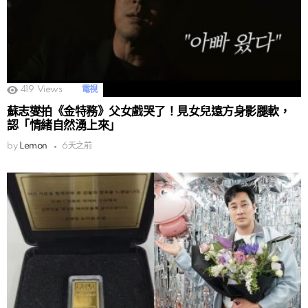
419
Views
電視
蘇志燮拍《金特務》父女戲哭了！見女兒遠方身影腿軟，
認「情緒自然湧上來」
by
Lemon
6天之前