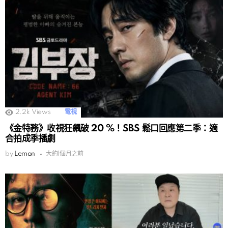
2.2k
Views
電視
《金特務》收視狂飆破 20 %！SBS 鬆口回應第二季：適
合拍成季播劇
by
Lemon
大約1個月之前