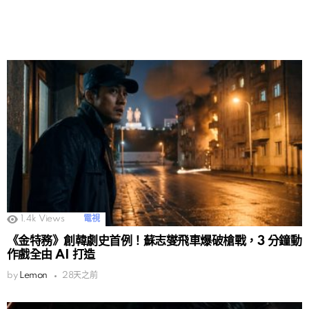
1.4k
Views
電視
《金特務》創韓劇史首例！蘇志燮飛車爆破槍戰，3 分鐘動
作戲全由 AI 打造
by
Lemon
28天之前