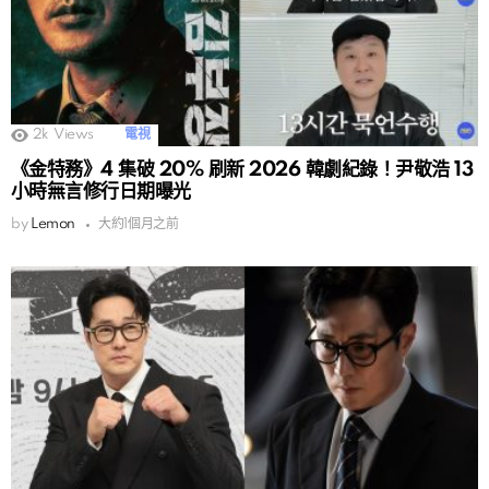
2k
Views
電視
《金特務》4 集破 20% 刷新 2026 韓劇紀錄！尹敬浩 13
小時無言修行日期曝光
by
Lemon
大約1個月之前