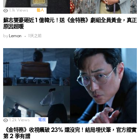
1.1k
Views
藝人
蘇志燮豪砸近 1 億韓元！送《金特務》劇組全員黃金，真正
原因超暖
by
Lemon
11天之前
1.2k
Views
電視
《金特務》收視飆破 23% 還沒完！結局埋伏筆，官方證實
第 2 季有譜