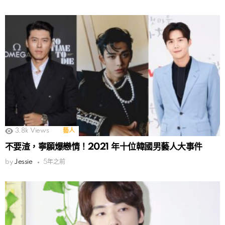
3.8k
Views
藝人
不要渣，寧願爆戀情！2021 年十位韓國男藝人大事件
by
Jessie
5年之前