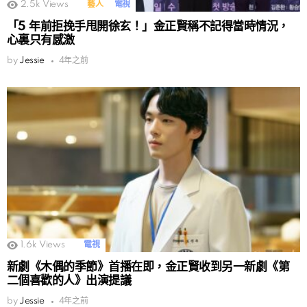
2.5k
Views
藝人
電視
「5 年前拒挽手甩開徐玄！」金正賢稱不記得當時情況，
心裏只有感激
by
Jessie
4年之前
1.6k
Views
電視
新劇《木偶的季節》首播在即，金正賢收到另一新劇《第
二個喜歡的人》出演提議
by
Jessie
4年之前