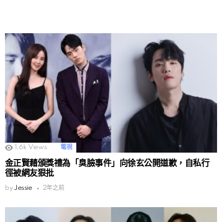
1.6k
Views
電視
金正賢藉頒獎禮為「臭臉事件」向徐玄公開道歉，自私行
徑被網友狠批
by
Jessie
2年之前