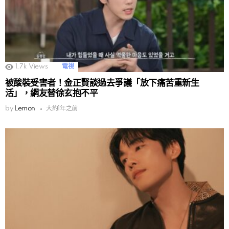
1.7k
Views
電視
被酸裝受害者！金正賢談過去爭議「放下痛苦重新生
活」，網友替徐玄抱不平
by
Lemon
大約1年之前