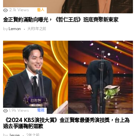
2.1k
Views
藝人
金正賢約滿動向曝光，《哲仁王后》班底齊聚新東家
by
Lemon
大約1年之前
1.9k
Views
電視
《2024 KBS演技大賞》金正賢奪最優秀演技獎，台上為
過去爭議鞠躬道歉
by
Jessie
2年之前