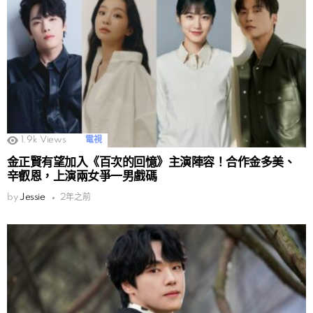
1.9k
Views
電視
金正賢有望加入《百次的回憶》主演陣容！合作金多美、
辛叡恩，上演兩女爭一男戲碼
by
Jessie
2年之前