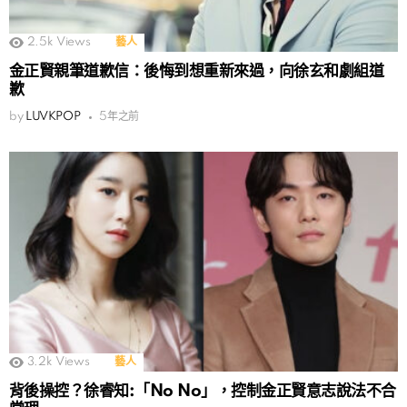
2.5k
Views
藝人
金正賢親筆道歉信：後悔到想重新來過，向徐玄和劇組道
歉
by
LUVKPOP
5年之前
3.2k
Views
藝人
背後操控？徐睿知:「No No」，控制金正賢意志說法不合