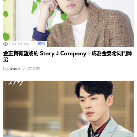
1.5k
Views
電視
金正賢有望簽約 Story J Company，成為金泰希同門師
弟
by
Jessie
5年之前