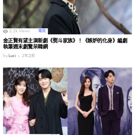
2.2k
Views
電視
金正賢有望主演新劇《熨斗家族》！《嫉妒的化身》編劇
執筆週末劇驚呆韓網
by
Luci
2年之前