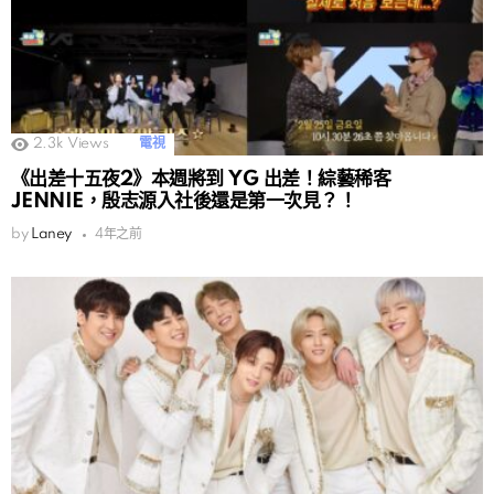
2.3k
Views
電視
《出差十五夜2》本週將到 YG 出差！綜藝稀客
JENNIE，殷志源入社後還是第一次見？！
by
Laney
4年之前