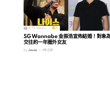
2.7k
Views
藝人
SG Wannabe 金振浩宣佈結婚！對象
交往約一年圈外女友
by
Jessie
4年之前