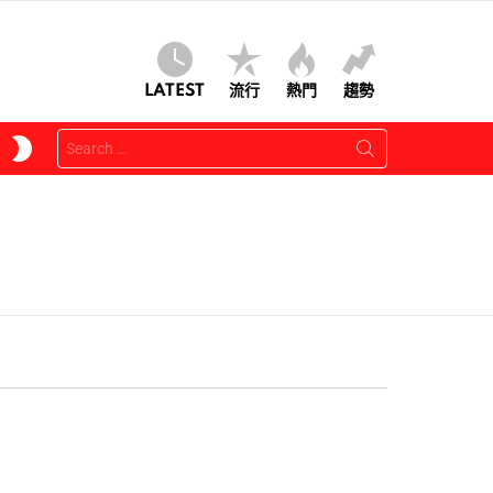
LATEST
流行
熱門
趨勢
Search
SWITCH
for:
SKIN