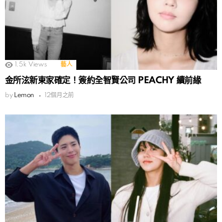
1.5k
Views
藝人
金所泫新東家確定！簽約全智賢公司 PEACHY 續前緣
by
Lemon
12個月之前