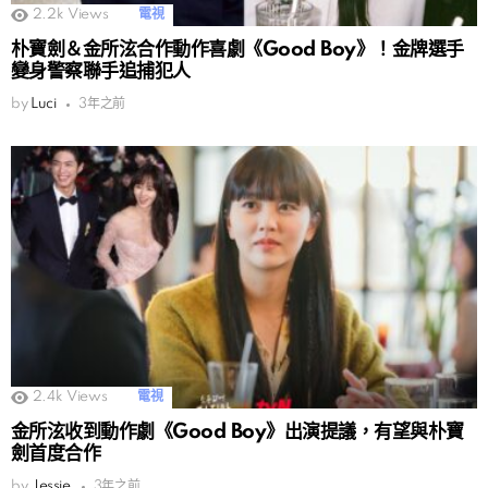
2.2k
Views
電視
朴寶劍＆金所泫合作動作喜劇《Good Boy》！金牌選手
變身警察聯手追捕犯人
by
Luci
3年之前
2.4k
Views
電視
金所泫收到動作劇《Good Boy》出演提議，有望與朴寶
劍首度合作
by
Jessie
3年之前