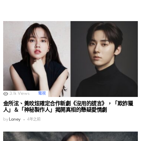
3.1k
Views
電視
金所泫、黃旼炫確定合作新劇《沒用的謊言》，「欺詐獵
人」＆「神秘製作人」揭開真相的懸疑愛情劇
by
Laney
4年之前