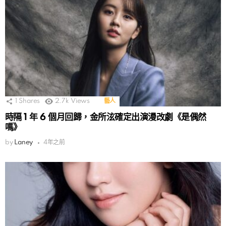
1
Shares
2.7k
Views
藝人
時隔 1 年 6 個月回歸，金所泫確定出演漫改劇《是偶然
嗎》
by
Laney
4年之前