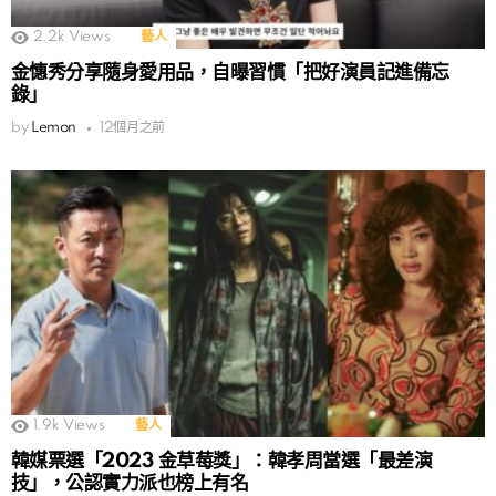
2.2k
Views
藝人
金憓秀分享隨身愛用品，自曝習慣「把好演員記進備忘
錄」
by
Lemon
12個月之前
1.9k
Views
藝人
韓媒票選「2023 金草莓獎」：韓孝周當選「最差演
技」，公認實力派也榜上有名