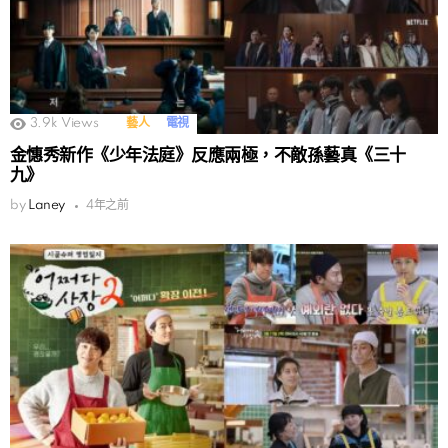
3.9k
Views
藝人
電視
金憓秀新作《少年法庭》反應兩極，不敵孫藝真《三十
九》
by
Laney
4年之前