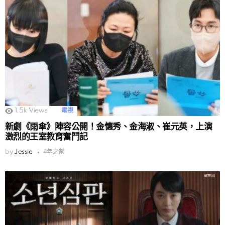
1.5k
Views
電視
新劇《雨傘》陣容公開！金憓秀、金海淑、崔元英，上演
激烈的王室教育奮鬥記
by
Jessie
4年之前