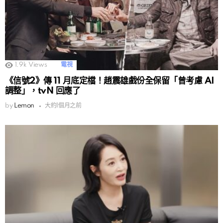
1.9k
Views
電視
《信號2》傳 11 月底定檔！趙震雄戲份全保留「曾考慮 AI
調整」，tvN 回應了
by
Lemon
大約1個月之前