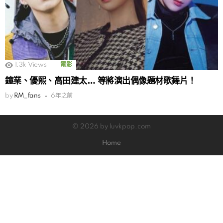
1.3k
Views
電影
鐘業、優熙、高田建太… 等將演出偶像題材歌舞片！
by
RM_fans
6年之前
© 2026 by luvkpop.com
Home