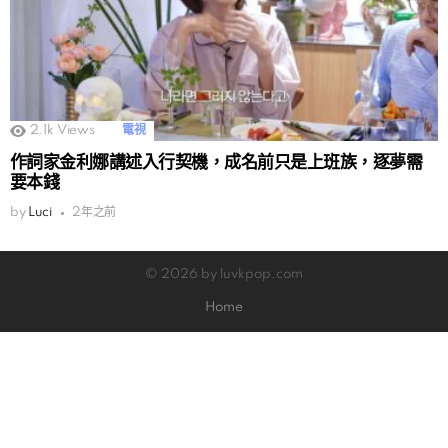
2.1k
Views
電視
作詞家金利娜講述入行契機，成名前只是上班族，逐夢需
要本錢
by
Luci
2年之前
© 2026 by luvkpop.com
Home