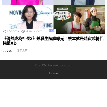
1
Shares
3.4k
Views
電視
《偶然成為社長3》兼職生陸續曝光！根本就是趙寅成情侶
特輯XD
by
Luci
3年之前
© 2026 by luvkpop.com
Home