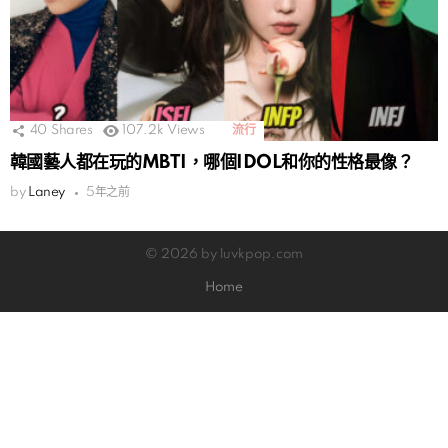
40
Shares
107.2k
Views
流行
韓國藝人都在玩的MBTI，哪個IDOL和你的性格最像？
by
Laney
5年之前
© 2026 by luvkpop.com
Home