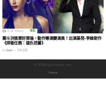
2.3k
Views
電影
鄭斗洪進軍好萊塢，動作導演變演員！出演基努·李維新作
《捍衛任務：復仇芭蕾》
by
Luci
2年之前
© 2026 by luvkpop.com
Home