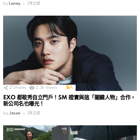
by
Laney
3年之前
2
Shares
2.3k
Views
藝人
EXO 都敬秀自立門戶！SM 證實與這「關鍵人物」合作，
新公司名也曝光！
by
Jessie
3年之前