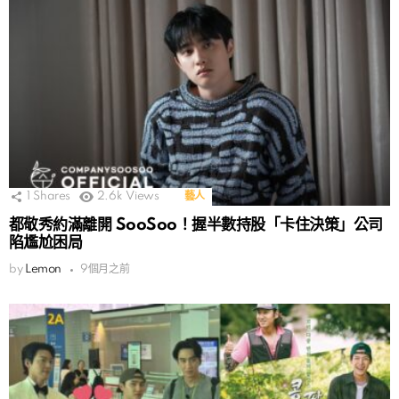
1
Shares
2.6k
Views
藝人
都敬秀約滿離開 SooSoo！握半數持股「卡住決策」公司
陷尷尬困局
by
Lemon
9個月之前