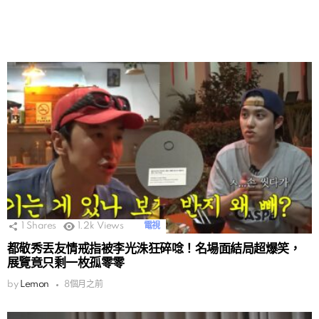
1
Shares
1.2k
Views
電視
都敬秀丟友情戒指被李光洙狂碎唸！名場面結局超爆笑，
展覽竟只剩一枚孤零零
by
Lemon
8個月之前