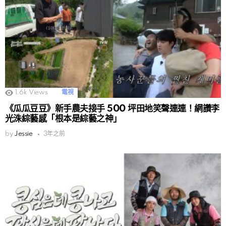
1.6k
Views
電視
《瓜瓜豆豆》新手農夫接手 500 坪田地笑聲連連！網讚李
光洙綜藝感「根本是綜藝之神」
by
Jessie
3年之前