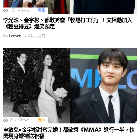
1.3k
Views
電視
李光洙、金宇彬、都敬秀當「牧場打工仔」！文相勳加入
《種豆得豆》爆笑預定
by
Lemon
4個月之前
2.1k
Views
藝人
申敏兒♥金宇彬甜蜜完婚！都敬秀《MMA》進行一半，快
閃現身婚禮送祝福