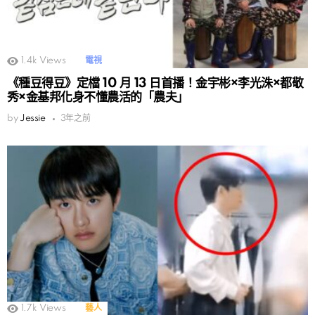
1.4k
Views
電視
《種豆得豆》定檔 10 月 13 日首播！金宇彬×李光洙×都敬
秀×金基邦化身不懂農活的「農夫」
by
Jessie
3年之前
1.7k
Views
藝人