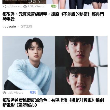
5
Shares
1.9k
Views
電影
都敬秀、元真兒苦練鋼琴，還原《不能說的秘密》經典鬥
琴場景
by
Jessie
2年之前
1.8k
Views
電視
都敬秀首度挑戰反派角色！有望出演《模範計程車》編劇
新電影《雕塑城市》