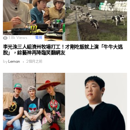
1.8k
Views
電視
李光洙三人組濟州牧場打工！才剛吃飯就上演「牛牛大逃
脫」，綜藝神再降臨笑翻網友
by
Lemon
2個月之前