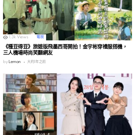
1.3k
Views
電視
《種豆得豆》旅遊版飛墨西哥開拍！金宇彬穿禮服搭機，
三人機場時尚笑翻網友
by
Lemon
大約1年之前