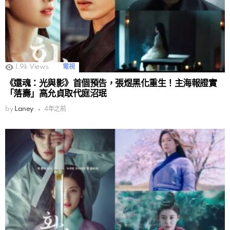
1.9k
Views
電視
《還魂：光與影》首個預告，張煜黑化重生！主海報證實
「落壽」高允貞取代庭沼珉
by
Laney
4年之前