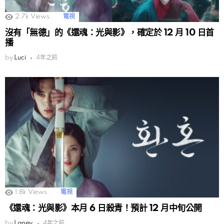
2.7k
Views
電視
沒有「無德」的《還魂：光與影》，確定於 12 月 10 日首
播
by
Luci
4年之前
1.8k
Views
電視
《還魂：光與影》本月 6 日殺青！預計 12 月中旬公開
by
Laney
4年之前