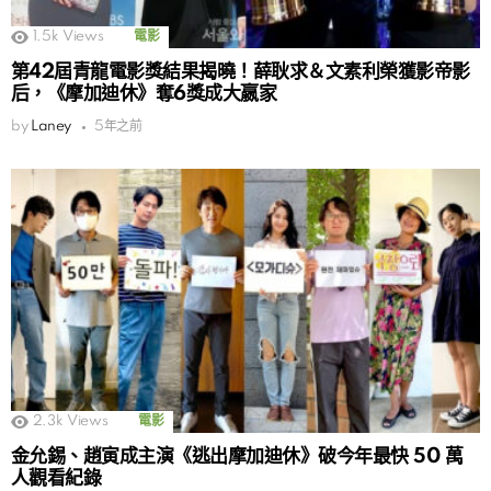
1.5k
Views
電影
第42屆青龍電影獎結果揭曉！薛耿求＆文素利榮獲影帝影
后，《摩加迪休》奪6獎成大嬴家
by
Laney
5年之前
2.3k
Views
電影
金允錫、趙寅成主演《逃出摩加迪休》破今年最快 50 萬
人觀看紀錄