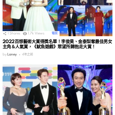
1
Shares
1.7k
Views
電視
2022百想藝術大賞得獎名單！李俊昊、金泰梨奪最佳男女
主角＆人氣賞，《魷魚遊戲》眾望所歸抱走大賞！
by
Laney
4年之前