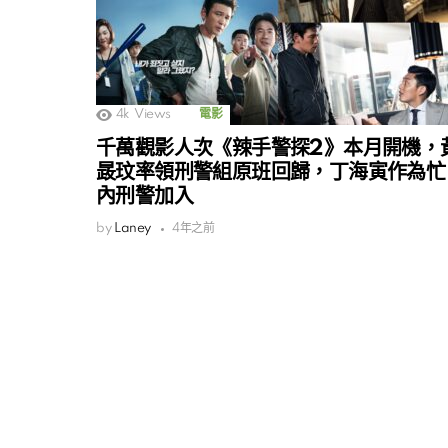
4k
Views
電影
千萬觀影人次《辣手警探2》本月開機，
晸玟率領刑警組原班回歸，丁海寅作為忙
內刑警加入
by
Laney
4年之前