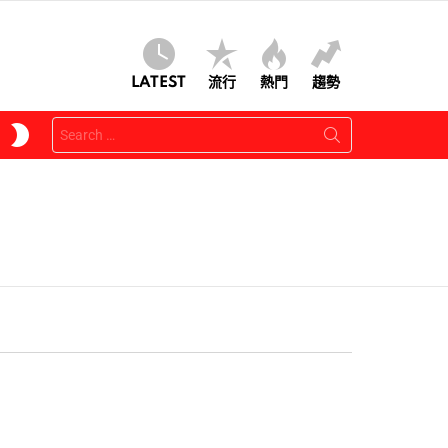
LATEST
流行
熱門
趨勢
Search
SWITCH
for:
SKIN