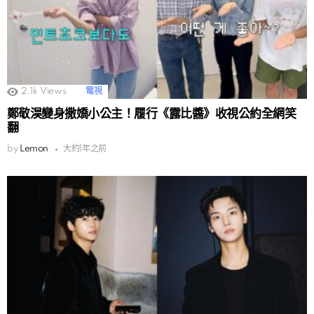
2.1k
Views
電視
鄭敬淏變身撒嬌小公主！履行《露比醬》收視公約全網笑
翻
by
Lemon
大約1年之前