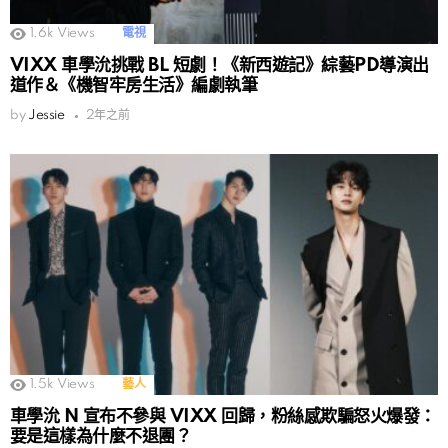
1.6k
Views
電視
VIXX 車學沇挑戰 BL 短劇！《新西遊記》綜藝PD導演出
道作＆《機智牢房生活》編劇執筆
by
Jessie
2年之前
1.5k
Views
藝人
車學沇 N 宣布不參與 VIXX 回歸，粉絲感欺騙怒火爆發：
要是這樣為什麼不退團？