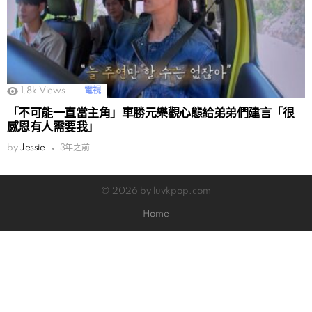
1.8k
Views
電視
「不可能一直當主角」車勝元樂觀心態給弟弟們建言「很
感恩有人需要我」
by
Jessie
3年之前
© 2026 by luvkpop.com
Home