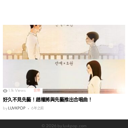
1.1k
Views
音樂
好久不見先藝！趙權將與先藝推出合唱曲！
by
LUVKPOP
6年之前
© 2026 by luvkpop.com