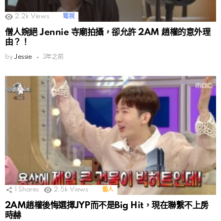
2.2k
Views
電視
僧人婉絕 Jennie 寺廟拍攝，卻允許 2AM 趙權的意外理
由？！
by
Jessie
3年之前
1
Shares
2.5k
Views
藝人
2AM趙權後悔選擇JYP而不是Big Hit，現在聯繫不上房
時赫