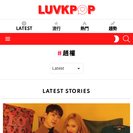
LATEST
流行
熱門
趨勢
S
SWITC
SKIN
Menu
趙權
LATEST STORIES