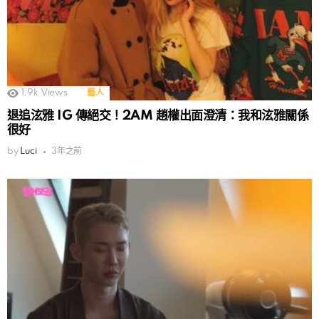
1.9k
Views
藝人
退追泫雅 IG 傳絕交！2AM 趙權出面澄清：我和泫雅關係
很好
by
Luci
3年之前