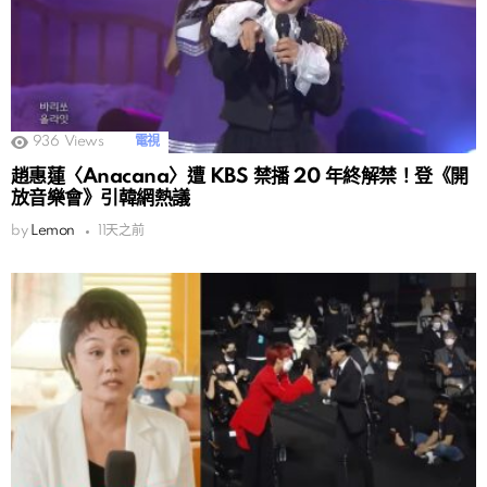
936
Views
電視
趙惠蓮〈Anacana〉遭 KBS 禁播 20 年終解禁！登《開
放音樂會》引韓網熱議
by
Lemon
11天之前