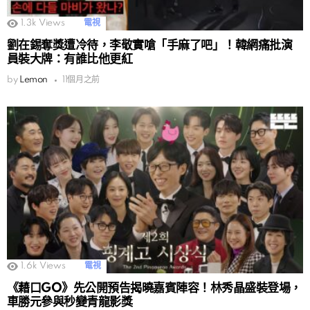
1.3k
Views
電視
劉在錫奪獎遭冷待，李敬實嗆「手麻了吧」！韓網痛批演
員裝大牌：有誰比他更紅
by
Lemon
11個月之前
1.6k
Views
電視
《藉口GO》先公開預告揭曉嘉賓陣容！林秀晶盛裝登場，
車勝元參與秒變青龍影獎