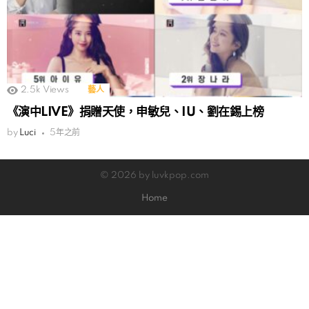
2.5k
Views
藝人
《演中LIVE》捐贈天使，申敏兒、IU、劉在錫上榜
by
Luci
5年之前
© 2026 by luvkpop.com
Home