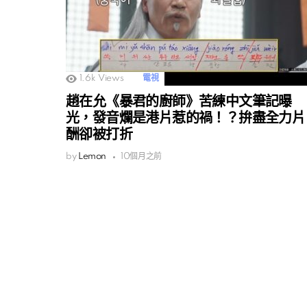
1.6k
Views
電視
趙在允《暴君的廚師》苦練中文筆記曝
光，發音爛是港片惹的禍！？拚盡全力片
酬卻被打折
by
Lemon
10個月之前