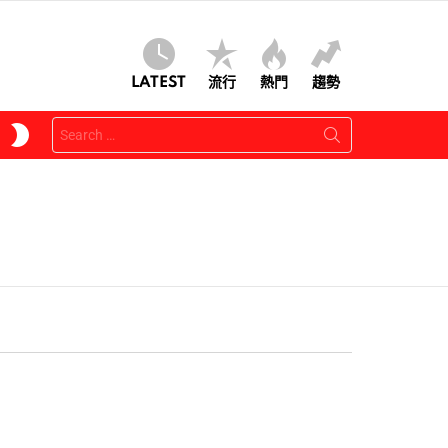
LATEST
流行
熱門
趨勢
Search
SWITCH
for:
SKIN