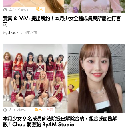
2.7k
Views
藝人
賢真 & ViVi 提出解約！本月少女全體成員與所屬社打官
司
by
Jessie
4年之前
2.1k
Views
藝人
音樂
本月少女 9 名成員向法院提出解除合約，組合或面臨解
散！Chuu 將簽約 By4M Studio