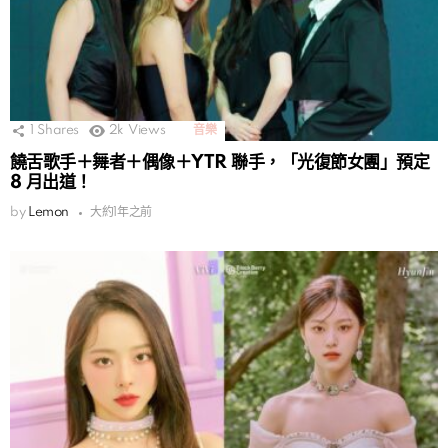
1
Shares
2k
Views
音樂
饒舌歌手＋舞者＋偶像＋YTR 聯手，「光復節女團」預定
8 月出道！
by
Lemon
大約1年之前