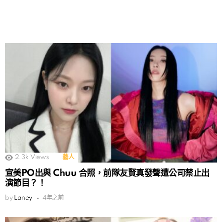
2.3k
Views
藝人
宣美PO出與 Chuu 合照，前隊友賢真發聲遭公司禁止出
演節目？！
by
Laney
4年之前