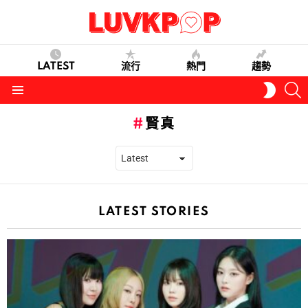
LATEST
流行
熱門
趨勢
S
SWITC
SKIN
Menu
賢真
LATEST STORIES