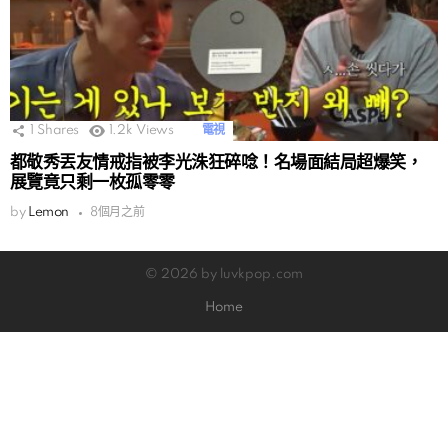
1
Shares
1.2k
Views
電視
都敬秀丟友情戒指被李光洙狂碎唸！名場面結局超爆笑，
展覽竟只剩一枚孤零零
by
Lemon
8個月之前
© 2026 by luvkpop.com
Home