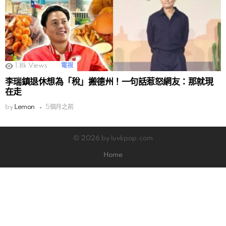
1.8k
Views
電視
李瑞鎮退休想為「稅」搬德州！一句話惹怒網友：那就現
在走
by
Lemon
5個月之前
© 2026 by luvkpop.com
Home