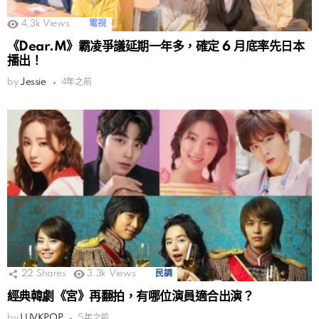
4.3k
Views
電視
《Dear.M》霸凌爭議延期一年多，確定 6 月底率先日本
播出！
by
Jessie
4年之前
22
Shares
3.3k
Views
民調
經典韓劇《宮》再翻拍，有哪位演員適合出演？
by
LUVKPOP
5年之前