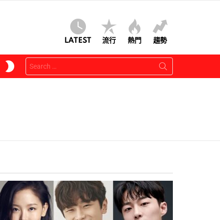
LATEST
流行
熱門
趨勢
Search
SWITCH
for:
SKIN