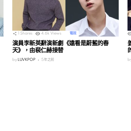
1
Shares
4.6k
Views
電視
演員李新英辭演新劇《遠看是蔚藍的春
天》，由裴仁赫接替
by
LUVKPOP
5年之前
b