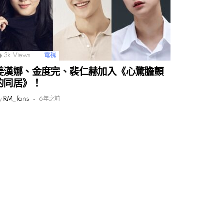
3k
Views
電視
姜漢娜、金度完、裴仁赫加入《心驚膽顫
的同居》！
y
RM_fans
6年之前