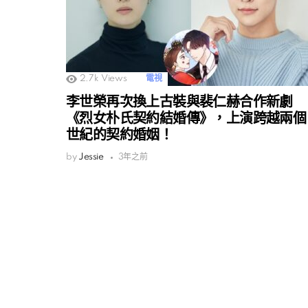
2.7k
Views
電視
李世榮再次換上古裝與裴仁赫合作新劇
《烈女朴氏契約結婚傳》，上演跨越兩個
世紀的契約婚姻！
by
Jessie
3年之前