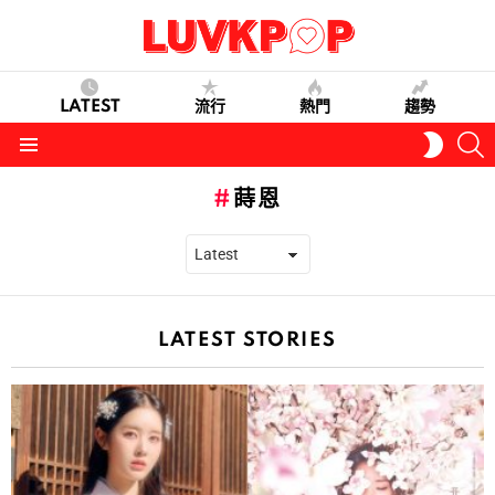
LATEST
流行
熱門
趨勢
S
SWITC
SKIN
Menu
蒔恩
LATEST STORIES