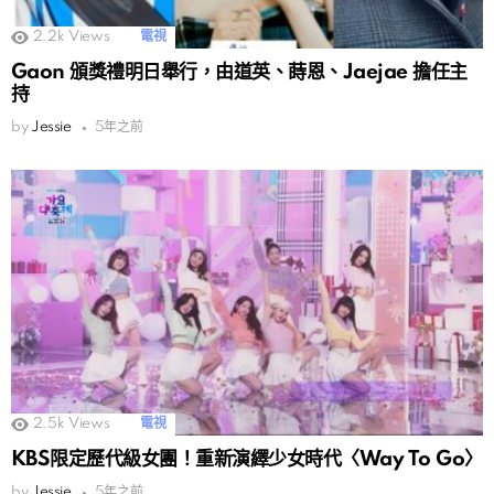
2.2k
Views
電視
Gaon 頒獎禮明日舉行，由道英、蒔恩、Jaejae 擔任主
持
by
Jessie
5年之前
2.5k
Views
電視
KBS限定歷代級女團！重新演繹少女時代〈Way To Go〉
by
Jessie
5年之前