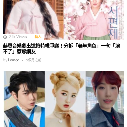
2.1k
Views
藝人
蒔恩音樂劇出道掀特權爭議！分拆「老年角色」一句「演
不了」惹怒網友
by
Lemon
6個月之前