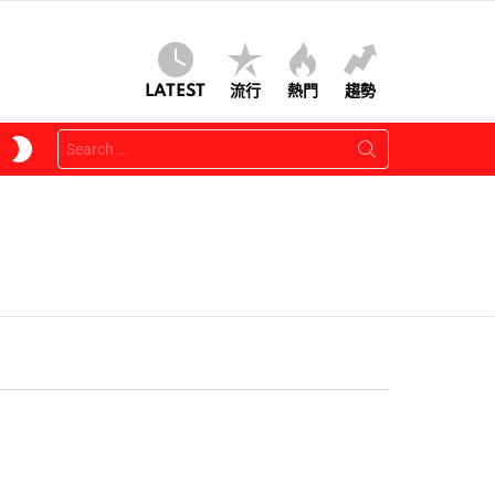
LATEST
流行
熱門
趨勢
Search
SWITCH
for:
SKIN