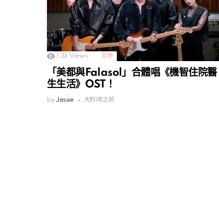
1.3k
Views
音樂
「美都與Falasol」合體唱《機智住院醫
生生活》OST！
by
Jessie
大約1年之前