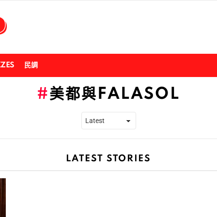
ZZES
民調
美都與FALASOL
LATEST STORIES