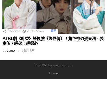
2
Shares
3.2k
Views
電視
AI BL劇《針香》疑換臉《綠豆傳》！角色神似張東潤、姜
泰伍，網怒：超噁心
by
Lemon
3個月之前
© 2026 by luvkpop.com
Home