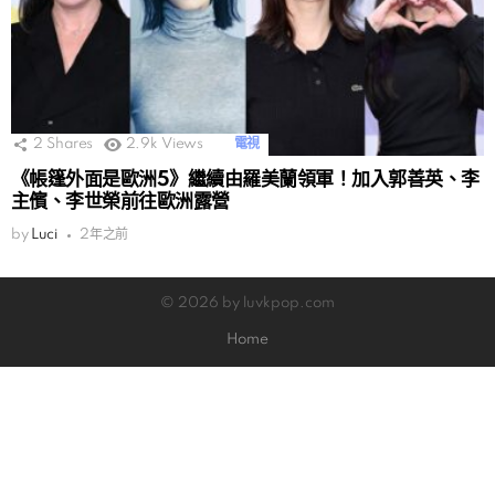
2
Shares
2.9k
Views
電視
《帳篷外面是歐洲5》繼續由羅美蘭領軍！加入郭善英、李
主儐、李世榮前往歐洲露營
by
Luci
2年之前
© 2026 by luvkpop.com
Home