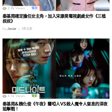
2.8k
Views
電視
秦基周確定擔任女主角，加入宋康昊電視劇處女作《三植
叔叔》
by
Jessie
3年之前
4.5k
Views
電影
秦基周&魏化俊《午夜》聾啞人VS殺人魔令人窒息的深夜
追擊戰！