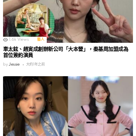
1.6k
Views
藝人
車太鉉、趙寅成創辦新公司「大本營」，秦基周加盟成為
首位簽約演員
by
Jessie
大約1年之前