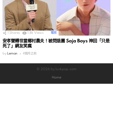
1
Shares
1.8k
Views
電視
安孝燮轉世當鄉村農夫！被問退團 Saja Boys 神回「只是
死了」網友笑瘋
by
Lemon
4個月之前
© 2026 by luvkpop.com
Home