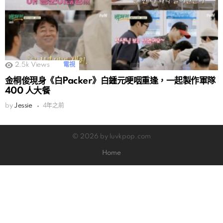
2.5k
Views
電視
金桐俊現身《白Packer》白鍾元哽咽重逢，一起製作軍隊
400 人大餐
by
Jessie
4年之前
© 2026 by luvkpop.com
Home