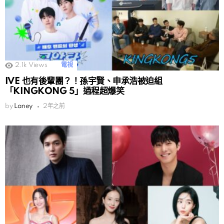
2.1k
Views
電視
IVE 也有後輩團？！孫宇賢、申承浩被迫組
「KINGKONG 5」過程超爆笑
by
Laney
2年之前