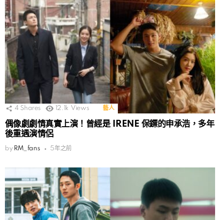
4
Shares
12.1k
Views
藝人
偶像劇劇情真實上演！曾經是 IRENE 保鏢的申承浩，多年
後重遇演情侶
by
RM_fans
5年之前