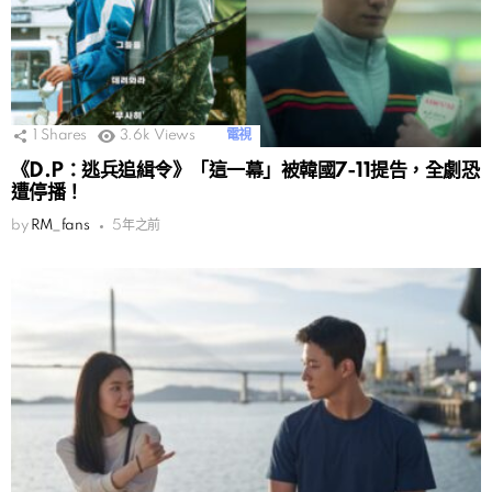
1
Shares
3.6k
Views
電視
《D.P：逃兵追緝令》「這一幕」被韓國7-11提告，全劇恐
遭停播！
by
RM_fans
5年之前