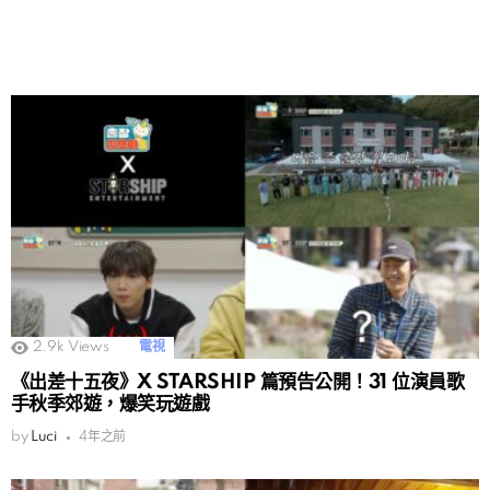
2.9k
Views
電視
《出差十五夜》X STARSHIP 篇預告公開！31 位演員歌
手秋季郊遊，爆笑玩遊戲
by
Luci
4年之前