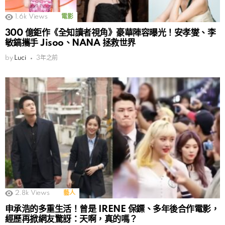
1.6k
Views
電影
300 億鉅作《全知讀者視角》豪華陣容曝光！安孝燮、李
敏鎬攜手 Jisoo、NANA 拯救世界
by
Luci
3年之前
2.8k
Views
藝人
申承浩的多重生活！曾是 IRENE 保鏢、多年後合作電影，
經歷再掀網友驚訝：天啊，真的嗎？