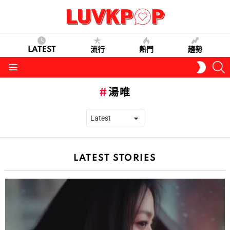
LATEST
流行
熱門
趨勢
S
SWITC
SKIN
Menu
湯唯
LATEST STORIES