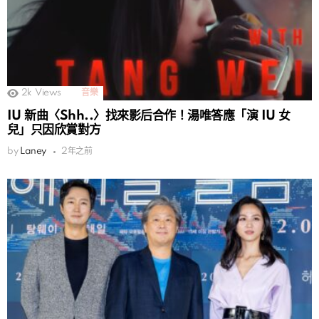
2k
Views
音樂
IU 新曲〈Shh..〉找來影后合作！湯唯答應「演 IU 女
兒」只因欣賞對方
by
Laney
2年之前