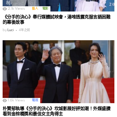
2.1k
Views
藝人
電影
《分手的決心》舉行媒體試映會，湯唯透露克服言語困難
的幕後故事
by
Luci
4年之前
1.6k
Views
電視
朴贊郁執導《分手的決心》坎城影展好評如潮！外媒盛讚
看到金棕櫚獎和最佳女主角得主